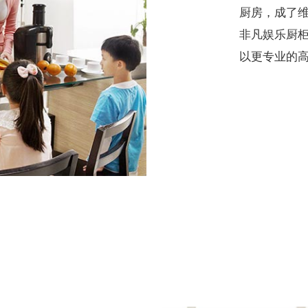
厨房，成了
非凡娱乐厨
以更专业的