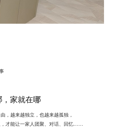
事
哪，家就在哪
自由，越来越独立，也越来越孤独，
饭，才能让一家人团聚、对话、回忆……