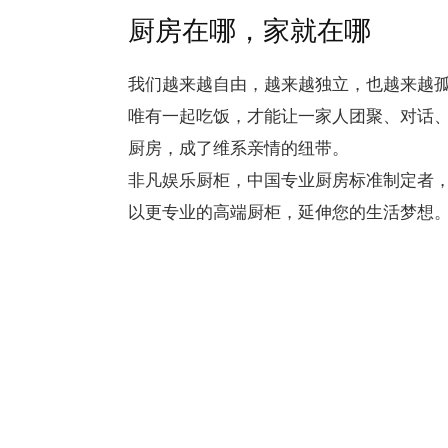
厨房在哪，家就在哪
我们越来越自由，越来越独立，也越来越
唯有一起吃饭，才能让一家人团聚、对话
厨房，成了维系亲情的纽带。
非凡娱乐厨柜，中国专业厨房标准制定者
以更专业的高端厨柜，延伸您的生活梦想