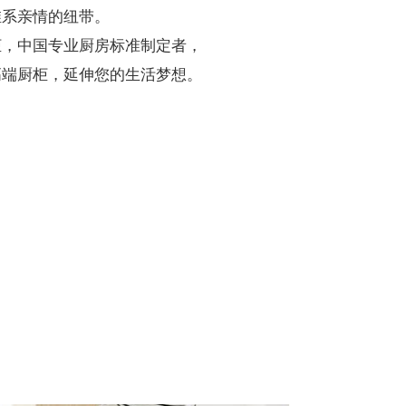
维系亲情的纽带。
柜，中国专业厨房标准制定者，
高端厨柜，延伸您的生活梦想。