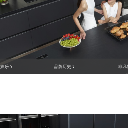
凡娱乐
品牌历史
非凡