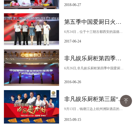
2018-06-27
第五季中国爱厨日火爆开场 看王丽坤“任性”检验厨柜
6月24日，位于十三朝古都西安的温德姆酒店爆发了一场万人空巷的暖心活动，非凡娱乐厨柜第五届中国爱厨日在全国万众瞩目下盛大举行。同时爱厨日各大分会场也在全国盛大开幕，...
2017-06-24
非凡娱乐厨柜第四季中国爱厨日全国狂欢 紫霞仙子带你爱上下厨 见证幸福
6月26日,非凡娱乐厨柜第四季中国爱厨日在全国各地盛大启幕, 紫霞仙子朱茵现身重庆红星美凯龙江北店的活动现场，与全国千万家庭上演一场温情与惊喜并俱的爱厨大聚会，见证...
2016-06-26
非凡娱乐厨柜第三届“中国爱厨日”耀世开幕 有爱狂潮现场引爆
9月13日，钱塘江边上杭州洲际酒店的杭州宴会厅现场万人空巷，人潮涌动。星光熠熠的非凡娱乐厨柜第三届“中国爱厨日“盛世启动！央视著名主持人王小丫亲临现场与近三千来宾共...
2015-09-15